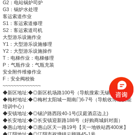
G2：电站锅炉司炉
G3：锅炉水处理
客运索道作业
S1：客运索道修理
S2：客运索道司机
大型游乐设施作业
Y1：大型游乐设施修理
Y2：大型游乐设施操作
T：电梯作业：电梯修理
P：气瓶作业：气瓶充装
安全附件维修作业
F：安全阀校验
~~~~~~~~~~~~~~
◆新区地址:◆◎新区机场路100号（导航搜索:无锡日报）
◆梅村地址:◆◎梅村太阳城一期南门6-7号（导航收博通技能
培训中心）
◆安镇地址:◆◎锡沪路西段40-1号(汉庭酒店边上)
◆长安地址:◆◎长安镇迎新路188号（好购商城斜对面）
◆惠山地址:◆◎惠山区天一路19号【天一地铁站西400米】
◆江阴地址:◆◎江阴市祝塘镇云顾路45-1号